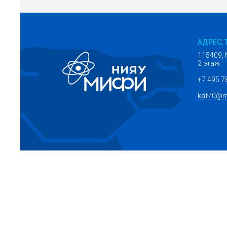
АДРЕС, 
115409, 
2 этаж
+7 495 7
kaf70@m