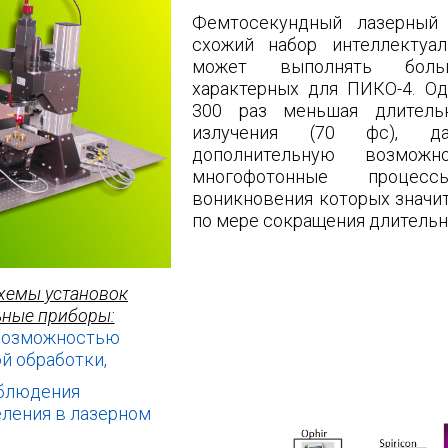
Фемтосекундный лазерный
схожий набор интеллектуа
может выполнять больш
характерных для ПИКО-4. Од
300 раз меньшая длитель
излучения (70 фс), да
дополнительную возможн
многофотонные процесс
воникновения которых значи
по мере сокращения длительн
схемы установок
ьные приборы:
 возможностью
й обработки,
аблюдения
ления в лазерном