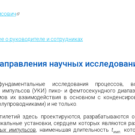
исович
(внешняя ссылка)
е о руководителе и сотрудниках
аправления научных исследован
фундаментальные исследования процессов, в
 импульсов (УКИ) пико- и фемтосекундного диапа
змов их взаимодействия в основном с конденсир
лупроводниками) и не только.
тилетий здесь проектируются, разрабатываются о
икальные установки, сердцем которых являются р
вых импульсов
, наименьшая длительность
t
кото
имп.