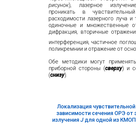
рисунок
), лазерное излучен
проникать в чувствительны
расходимости лазерного луча и 
одиночные и множественные от
дифракция, вторичные отражени
интерференция, частичное погло
поликремнии и отражение от осн
Обе методики могут применять
приборной стороны (
сверху
) и 
(
снизу
).
Локализация чувствительной
зависимости сечения ОРЭ
от 
излучения
J
для одной из КМОП