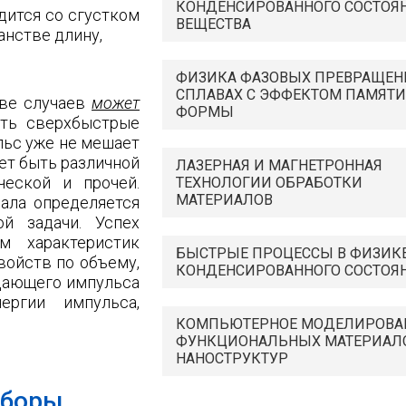
КОНДЕНСИРОВАННОГО СОСТОЯ
одится со сгустком
ВЕЩЕСТВА
анстве длину,
ФИЗИКА ФАЗОВЫХ ПРЕВРАЩЕН
СПЛАВАХ С ЭФФЕКТОМ ПАМЯТИ
ве случаев
может
ФОРМЫ
ать сверхбыстрые
льс уже не мешает
ет быть различной
ЛАЗЕРНАЯ И МАГНЕТРОННАЯ
ческой и прочей.
ТЕХНОЛОГИИ ОБРАБОТКИ
МАТЕРИАЛОВ
нала определяется
й задачи. Успех
м характеристик
БЫСТРЫЕ ПРОЦЕССЫ В ФИЗИК
войств по объему,
КОНДЕНСИРОВАННОГО СОСТОЯ
ждающего импульса
ергии импульса,
КОМПЬЮТЕРНОЕ МОДЕЛИРОВА
ФУНКЦИОНАЛЬНЫХ МАТЕРИАЛ
НАНОСТРУКТУР
иборы