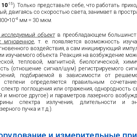
-15
 10
). Только представьте себе, что работать прих
ый, двигаясь со скоростью света, занимает в простр
-4
300•10
мм = 30 мкм.
 исследуемый объект
в преобладающем большинст
к мгновенное
, т. е. появляется возможность изуч
гновенного воздействия, а сам инициирующий импу
и изучаемого объекта. Реакция на возбуждение мож
еской, тепловой, магнитной, биологической, хими
ость (отношение сигнал/шум) регистрируемого сиг
рений, подбираемой в зависимости от решаемо
 степени определяется правильным сочетание
 спектр поглощения или отражения, однородность с
й и многое другое) и параметров лазерного возбу
рины спектра излучения, длительности и эн
рного пучка и т.д.).
орудование и измерительные пр