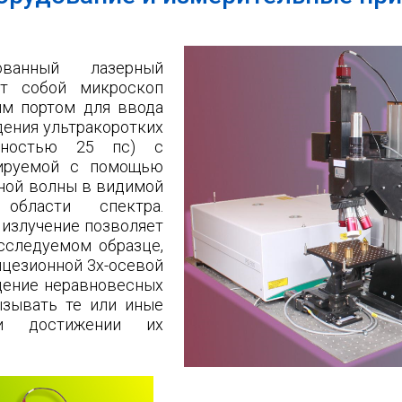
ованный лазерный
ет собой микроскоп
ым портом для ввода
ения ультракоротких
льностью 25 пс) с
ьируемой с помощью
ной волны в видимой
области спектра.
излучение позволяет
сследуемом образце,
цезионной 3х-осевой
дение неравновесных
ызывать те или иные
ри достижении их