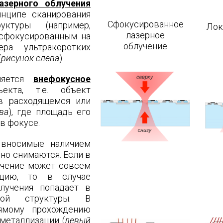
азерного облучения
инципе сканирования
Сфокусированное
уктуры (например,
Лок
лазерное
осфокусированным на
облучение
ра ультракоротких
(
рисунок слева
).
няется
внефокусное
кта, т.е. объект
 в расходящемся или
ва
), где площадь его
в фокусе.
 вносимые наличием
но снимаются. Если в
учение может совсем
ацию, то в случае
злучения попадает в
мой структуры. В
ямому прохождению
металлизации (
левый