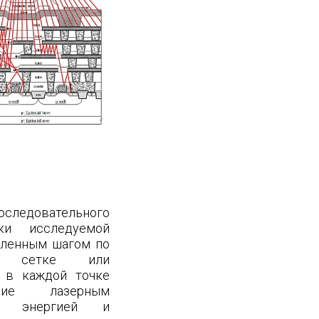
оследовательного
ки исследуемой
еленным шагом по
ой сетке или
й в каждой точке
твие лазерным
й энергией и