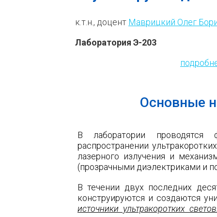
к.т.н., доцент
Маврицкий Олег Бор
Лаборатория Э-203
подробне
Основные н
В лаборатории проводятся 
распространении ультракоротких
лазерного излучения и механи
(прозрачными диэлектриками и по
В течении двух последних деся
конструируются и создаются ун
источники ультракоротких свето