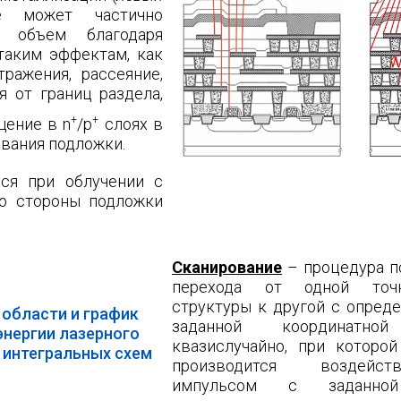
ие может частично
й объем благодаря
таким эффектам, как
ражения, рассеяние,
я от границ
раздела,
+
+
щение в n
/p
слоях в
ования подложки.
ся при облучении с
со стороны подложки
Сканирование
– процедура п
перехода от одной точ
структуры к другой с опред
 области и
график
заданной координатн
энергии лазерного
квазислучайно, при которо
 интегральных схем
производится воздейс
импульсом
с заданно