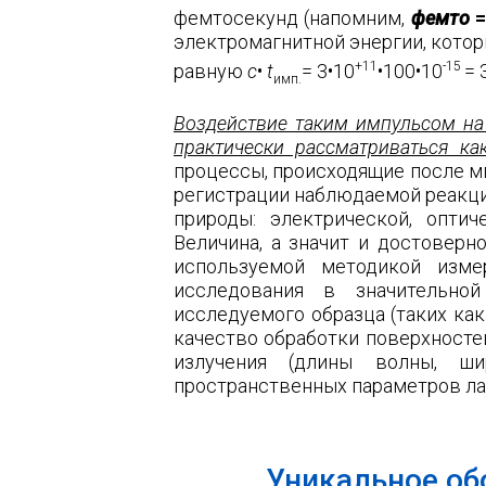
фемтосекунд (напомним,
фемто
=
электромагнитной энергии, котор
+11
-15
равную
c
•
t
= 3•10
•100•10
= 
имп.
Воздействие таким импульсом на
практически рассматриваться ка
процессы, происходящие после м
регистрации наблюдаемой реакци
природы: электрической, оптич
Величина, а значит и достоверн
используемой методикой изме
исследования в значительной
исследуемого образца (таких как
качество обработки поверхносте
излучения (длины волны, ши
пространственных параметров лазе
Уникальное об