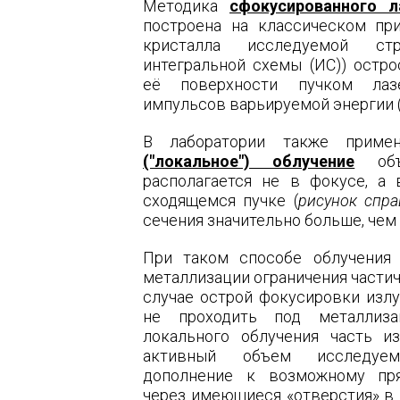
Методика
сфокусированного л
построена на классическом пр
кристалла исследуемой стр
интегральной схемы (ИС)) остр
её поверхности пучком лазе
импульсов варьируемой энергии 
В лаборатории также приме
("локальное") облучение
объе
располагается не в фокусе, а
сходящемся пучке (
рисунок спра
сечения значительно больше, чем 
При таком способе облучения
металлизации ограничения частич
случае острой фокусировки изл
не проходить под металлиз
локального облучения часть и
активный объем исследуе
дополнение к возможному пр
через имеющиеся «отверстия» в 