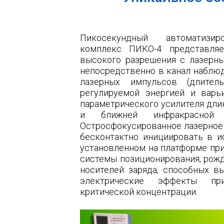
Пикосекундный автоматизир
комплекс ПИКО-4 представля
высокого разрешения с лазерн
непосредственно в канал наблюд
лазерных импульсов (длите
регулируемой энергией и вар
параметрического усилителя дли
и ближней инфракрасной 
Остросфокусированное лазерное 
бесконтактно инициировать в и
установленном на платформе при
системы позиционирования, рож
носителей заряда, способных в
электрические эффекты п
критической концентрации.